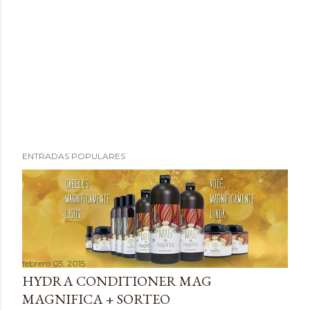
P
ENTRADAS POPULARES
u
b
l
i
c
a
febrero 05, 2015
r
HYDRA CONDITIONER MAG
u
MAGNIFICA + SORTEO
n