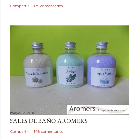
c
Compartir
179 comentarios
o
m
e
n
t
a
r
i
o
mayo 12, 2016
SALES DE BAÑO AROMERS
Compartir
148 comentarios