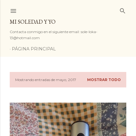
Ir al contenido principal
MI SOLEDAD Y YO
Contacta conmigo en el siguiente email: sole-loka-
13@hotmail.com
PÁGINA PRINCIPAL
Mostrando entradas de mayo, 2017
MOSTRAR TODO
E
n
t
r
a