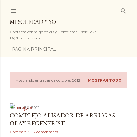
Ir al contenido principal
MI SOLEDAD Y YO
Contacta conmigo en el siguiente email: sole-loka-
13@hotmail.com
PÁGINA PRINCIPAL
Mostrando entradas de octubre, 2012
MOSTRAR TODO
E
n
t
octubre 30, 2012
COMPLEJO ALISADOR DE ARRUGAS
r
OLAY REGENERIST
a
Compartir
2 comentarios