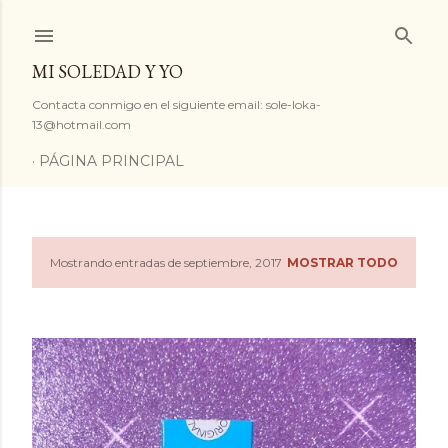
Ir al contenido principal
MI SOLEDAD Y YO
Contacta conmigo en el siguiente email: sole-loka-
13@hotmail.com
PÁGINA PRINCIPAL
Mostrando entradas de septiembre, 2017
MOSTRAR TODO
E
n
t
r
a