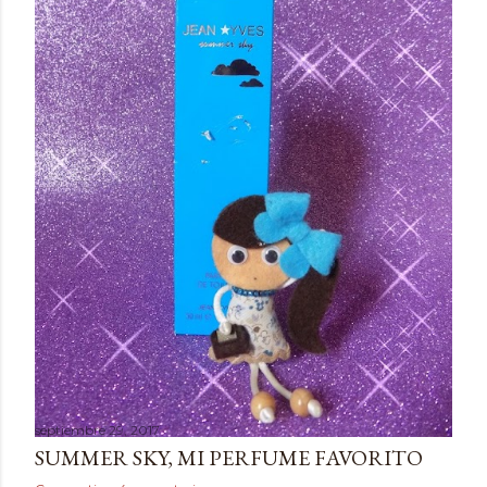
d
a
s
septiembre 29, 2017
SUMMER SKY, MI PERFUME FAVORITO