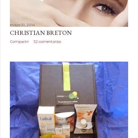
d
a
mayo 31, 2014
s
CHRISTIAN BRETON
Compartir
32 comentarios