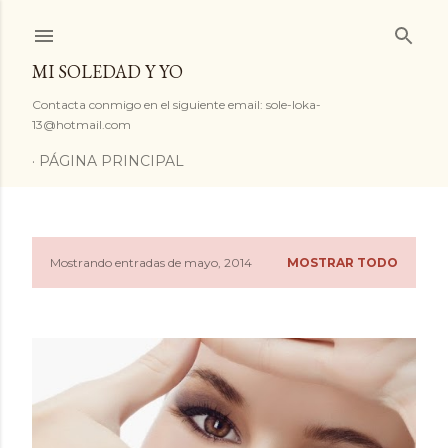
Ir al contenido principal
MI SOLEDAD Y YO
Contacta conmigo en el siguiente email: sole-loka-
13@hotmail.com
PÁGINA PRINCIPAL
Mostrando entradas de mayo, 2014
MOSTRAR TODO
E
n
t
r
a