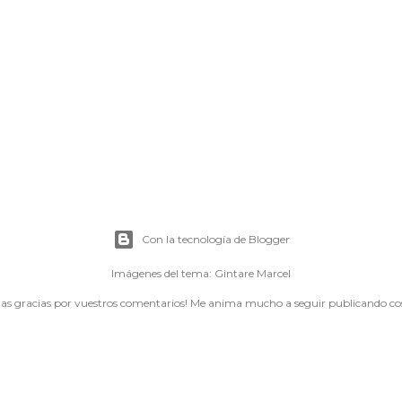
Con la tecnología de Blogger
Imágenes del tema:
Gintare Marcel
s gracias por vuestros comentarios! Me anima mucho a seguir publicando cosi