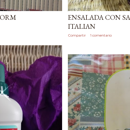
junio 29, 2017
IDORM
ENSALADA CON S
ITALIAN
Compartir
1 comentario