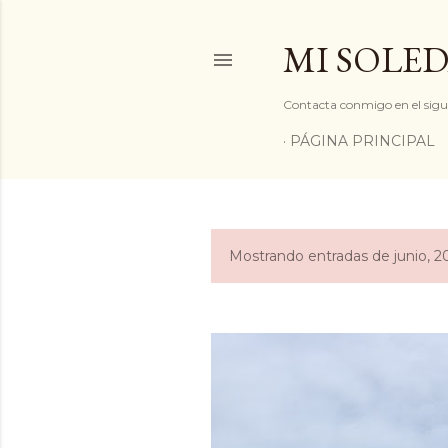
MI SOLED
Contacta conmigo en el sigu
PÁGINA PRINCIPAL
Mostrando entradas de junio, 2
E
n
t
r
a