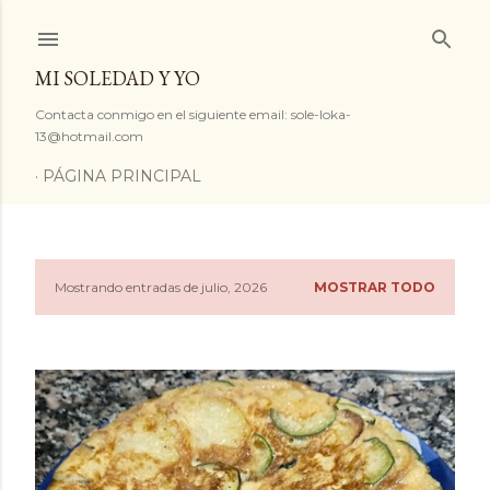
Ir al contenido principal
MI SOLEDAD Y YO
Contacta conmigo en el siguiente email: sole-loka-
13@hotmail.com
PÁGINA PRINCIPAL
Mostrando entradas de julio, 2026
MOSTRAR TODO
E
n
t
r
a