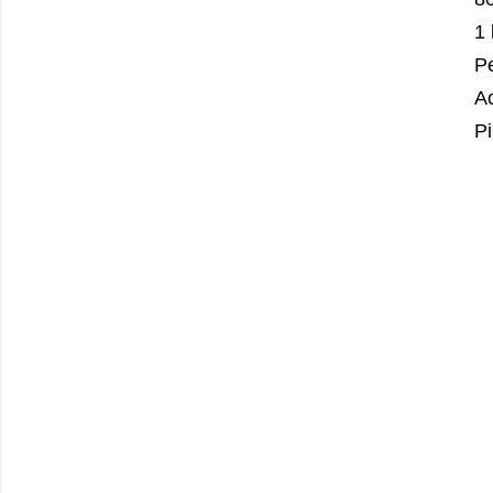
1 
Pe
Ac
P