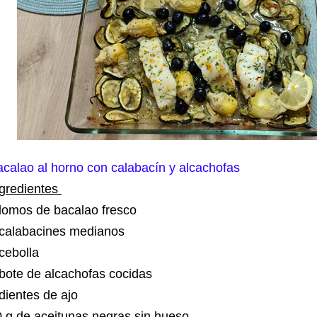
calao al horno con calabacín y alcachofas
ngredientes
 lomos de bacalao fresco
 calabacines medianos
 cebolla
bote de alcachofas cocidas
dientes de ajo
 g de aceitunas negras sin hueso