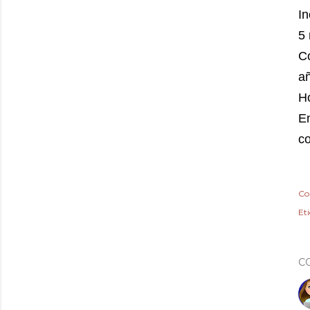
I
5
C
añ
Ho
En
co
Co
Et
C