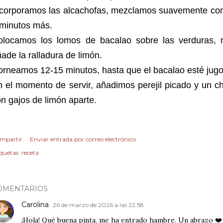
ncorporamos las alcachofas, mezclamos suavemente con
 minutos más.
olocamos los lomos de bacalao sobre las verduras, r
ade la ralladura de limón.
rneamos 12-15 minutos, hasta que el bacalao esté jugo
 el momento de servir, añadimos perejil picado y un ch
n gajos de limón aparte.
mpartir
Enviar entrada por correo electrónico
iquetas:
receta
OMENTARIOS
Carolina
26 de marzo de 2026 a las 22:58
¡Hola! Qué buena pinta, me ha entrado hambre. Un abrazo ❤️