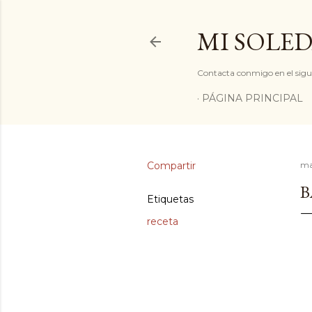
MI SOLED
Contacta conmigo en el sigu
PÁGINA PRINCIPAL
Compartir
ma
B
Etiquetas
receta