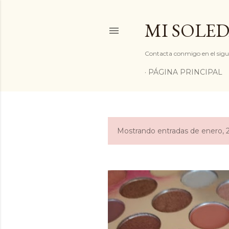
MI SOLED
Contacta conmigo en el sigu
PÁGINA PRINCIPAL
Mostrando entradas de enero, 
E
n
t
r
a