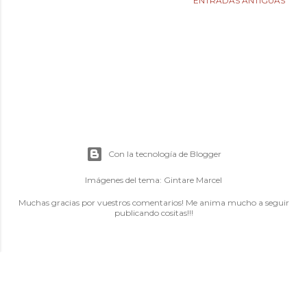
ENTRADAS ANTIGUAS
Con la tecnología de Blogger
Imágenes del tema:
Gintare Marcel
Muchas gracias por vuestros comentarios! Me anima mucho a seguir
publicando cositas!!!