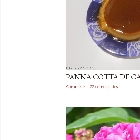
d
a
s
febrero 28, 2015
PANNA COTTA DE C
Compartir
22 comentarios