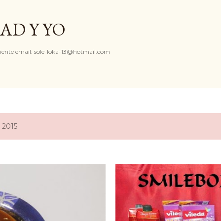
Ir al contenido principal
AD Y YO
iente email: sole-loka-13@hotmail.com
 2015