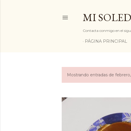
MI SOLED
Contacta conmigo en el sigu
PÁGINA PRINCIPAL
Mostrando entradas de febrero,
E
n
t
r
a