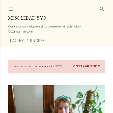
Ir al contenido principal
MI SOLEDAD Y YO
Contacta conmigo en el siguiente email: sole-loka-
13@hotmail.com
PÁGINA PRINCIPAL
Mostrando entradas de junio, 2019
MOSTRAR TODO
E
n
t
r
a