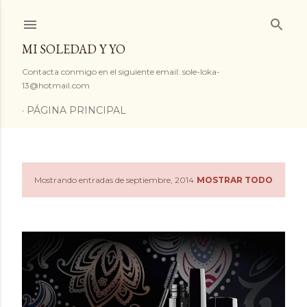
Ir al contenido principal
MI SOLEDAD Y YO
Contacta conmigo en el siguiente email: sole-loka-
13@hotmail.com
PÁGINA PRINCIPAL
Mostrando entradas de septiembre, 2014
MOSTRAR TODO
E
n
t
r
a