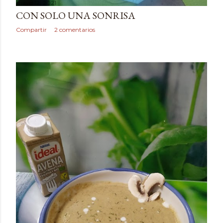
mayo 12, 2021
CON SOLO UNA SONRISA
Compartir
2 comentarios