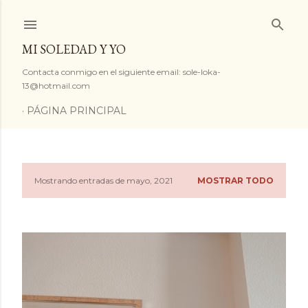
Ir al contenido principal
MI SOLEDAD Y YO
Contacta conmigo en el siguiente email: sole-loka-
13@hotmail.com
PÁGINA PRINCIPAL
Mostrando entradas de mayo, 2021
MOSTRAR TODO
E
n
t
r
a