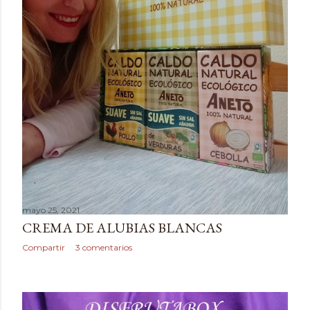
mayo 25, 2021
CREMA DE ALUBIAS BLANCAS
Compartir
3 comentarios