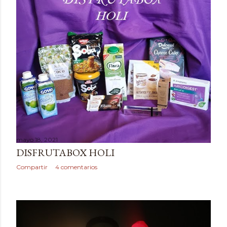
mayo 18, 2021
DISFRUTABOX HOLI
Compartir
4 comentarios