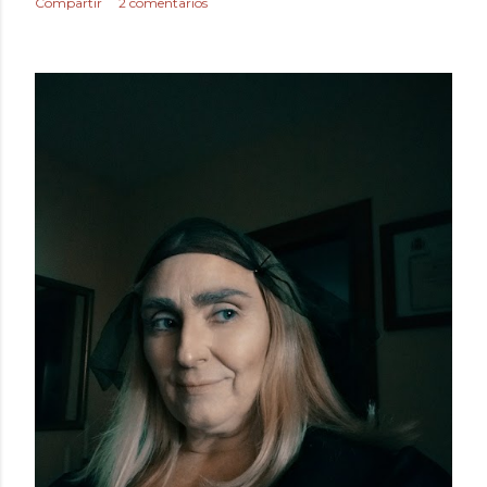
Compartir
2 comentarios