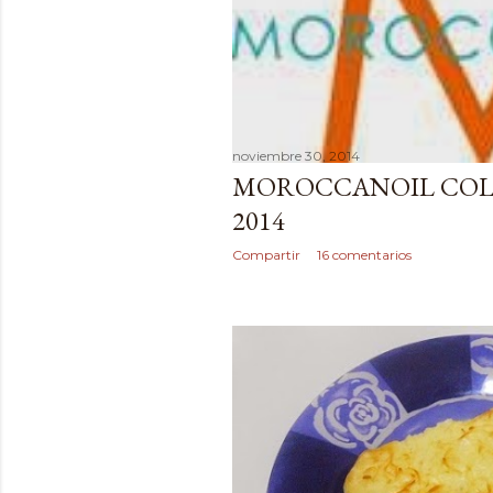
d
a
s
noviembre 30, 2014
MOROCCANOIL COL
2014
Compartir
16 comentarios