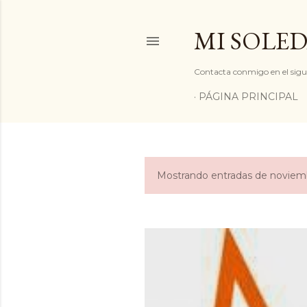
MI SOLED
Contacta conmigo en el sigu
PÁGINA PRINCIPAL
Mostrando entradas de noviem
E
n
t
r
a