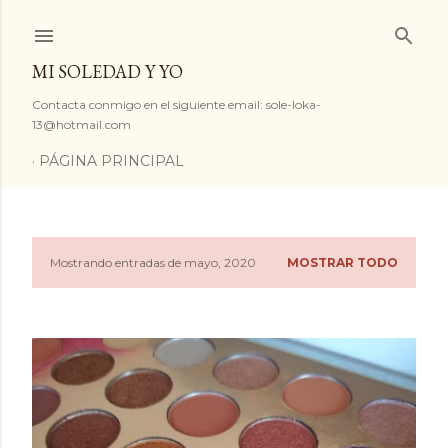
Ir al contenido principal
MI SOLEDAD Y YO
Contacta conmigo en el siguiente email: sole-loka-
13@hotmail.com
PÁGINA PRINCIPAL
Mostrando entradas de mayo, 2020
MOSTRAR TODO
E
n
t
r
a