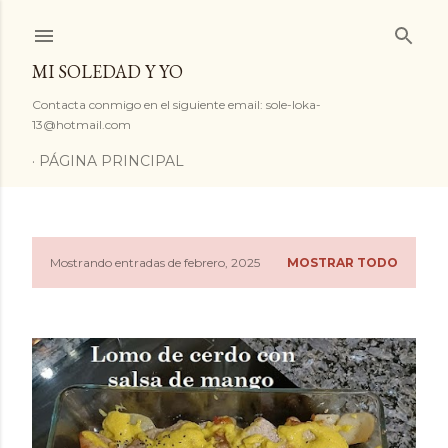
Ir al contenido principal
MI SOLEDAD Y YO
Contacta conmigo en el siguiente email: sole-loka-
13@hotmail.com
PÁGINA PRINCIPAL
Mostrando entradas de febrero, 2025
MOSTRAR TODO
E
n
t
r
a