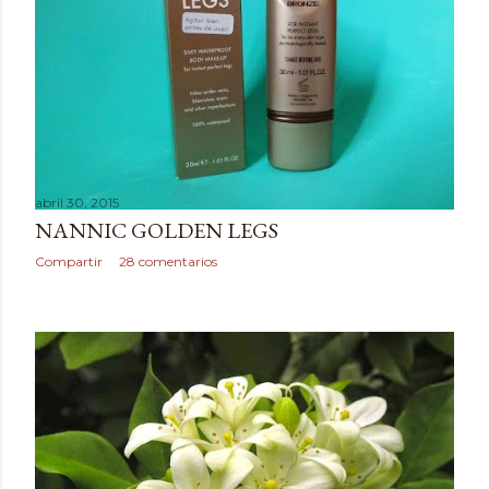
d
a
s
abril 30, 2015
NANNIC GOLDEN LEGS
Compartir
28 comentarios