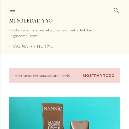
Ir al contenido principal
MI SOLEDAD Y YO
Contacta conmigo en el siguiente email: sole-loka-
13@hotmail.com
PÁGINA PRINCIPAL
Mostrando entradas de abril, 2015
MOSTRAR TODO
E
n
t
r
a