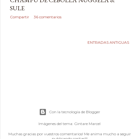
CHAMPU DE CEBOLLA NUGGELA &
SULE
Compartir
36 comentarios
ENTRADAS ANTIGUAS
Con la tecnología de Blogger
Imágenes del tema:
Gintare Marcel
Muchas gracias por vuestros comentarios! Me anima mucho a seguir
publicando cositas!!!