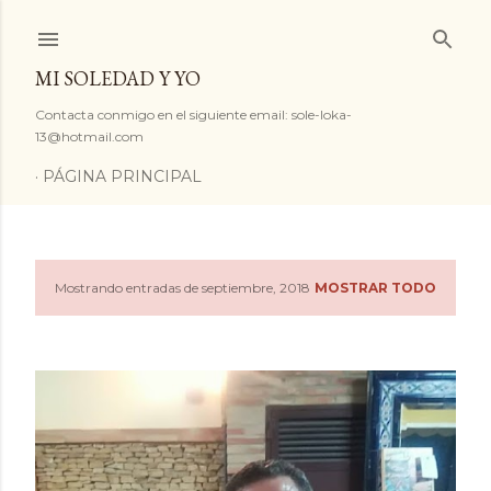
Ir al contenido principal
MI SOLEDAD Y YO
Contacta conmigo en el siguiente email: sole-loka-
13@hotmail.com
PÁGINA PRINCIPAL
Mostrando entradas de septiembre, 2018
MOSTRAR TODO
E
n
t
r
a