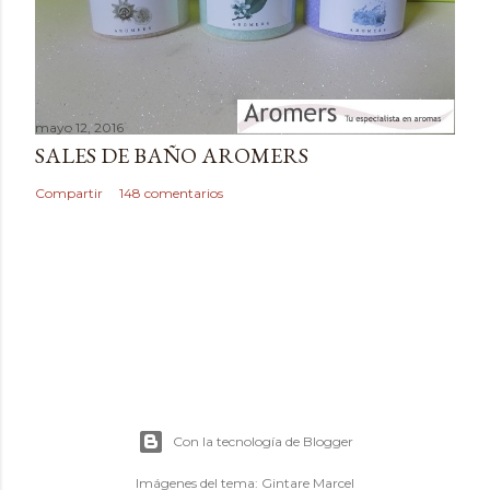
o
mayo 12, 2016
SALES DE BAÑO AROMERS
Compartir
148 comentarios
Con la tecnología de Blogger
Imágenes del tema:
Gintare Marcel