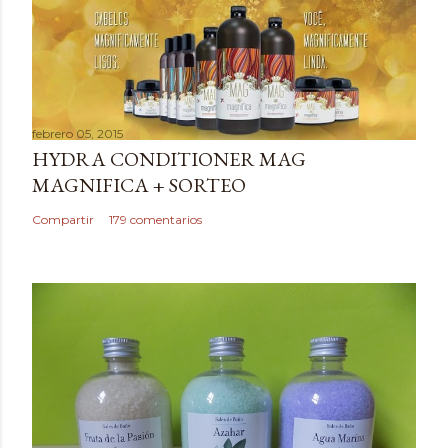
b
l
i
c
a
febrero 05, 2015
r
HYDRA CONDITIONER MAG
u
MAGNIFICA + SORTEO
n
c
Compartir
179 comentarios
o
m
e
n
t
a
r
i