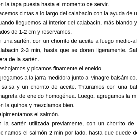
n la tapa puesta hasta el momento de servir.
cemos cintas a lo largo del calabacín con la ayuda de 
ando lleguemos al interior del calabacín, más blando 
ados de 1-2 cm y reservamos.
 una sartén, con un chorrito de aceite a fuego medio-al
alabacín 2-3 min, hasta que se doren ligeramente. S
era de la sartén.
eshojamos y picamos finamente el eneldo.
regamos a la jarra medidora junto al vinagre balsámico,
 salsa y un chorrito de aceite. Trituramos con una ba
inagreta de eneldo homogénea. Luego, agregamos la mit
on la quinoa y mezclamos bien.
alpimentamos el salmón.
 la sartén utilizada previamente, con un chorrito de 
ocinamos el salmón 2 min por lado, hasta que quede d