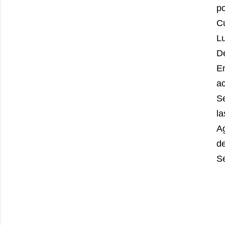
po
Cu
L
D
E
ac
Se
la
Ag
d
Se