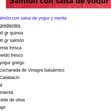
almón con salsa de yogur y menta
ngredientes
00 gr quinoa
00 gr salmón
enta fresca
neldo fresco
 yogur griego
 cucharada de Vinagre balsámico
 Calabacín
al
imienta
eite de oliva
 ajo