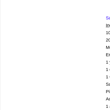
S
I
1
2
M
E
1
1
1
S
P
Ac
1