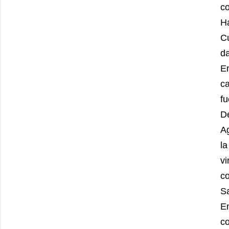
co
Ha
Cu
d
En
c
fu
D
Ag
la
v
c
S
En
c