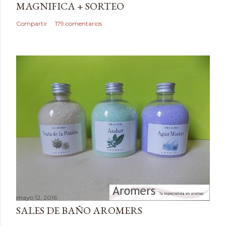
MAGNIFICA + SORTEO
n
c
Compartir
179 comentarios
o
m
e
n
t
a
r
i
o
mayo 12, 2016
SALES DE BAÑO AROMERS