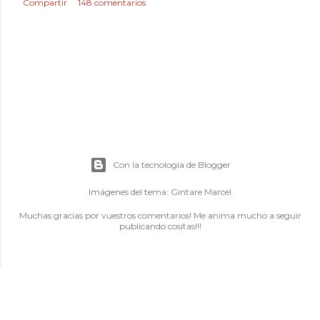
Compartir
148 comentarios
Con la tecnología de Blogger
Imágenes del tema:
Gintare Marcel
Muchas gracias por vuestros comentarios! Me anima mucho a seguir
publicando cositas!!!