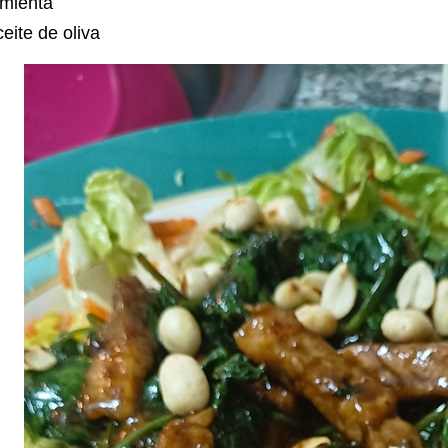
imienta
eite de oliva