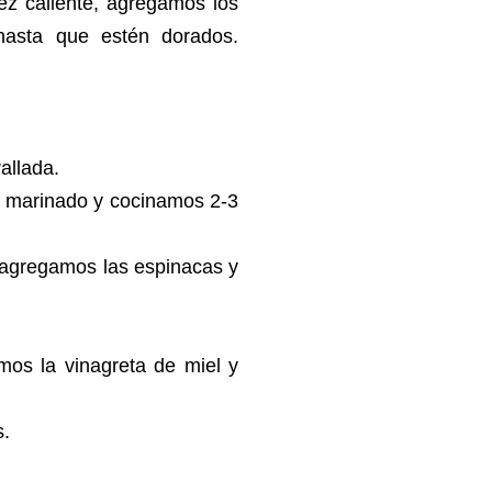
ez caliente, agregamos los
hasta que estén dorados.
rallada.
mo marinado y cocinamos 2-3
, agregamos las espinacas y
mos la vinagreta de miel y
as.