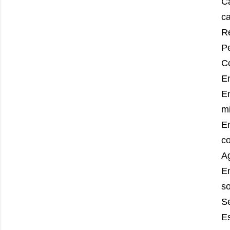
C
c
R
P
Co
En
En
m
En
c
A
E
s
S
Es