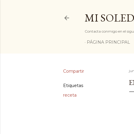
MI SOLED
Contacta conmigo en el sigu
PÁGINA PRINCIPAL
Compartir
ju
E
Etiquetas
receta