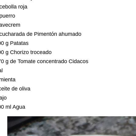
cebolla roja
 puerro
 avecrem
 cucharada de Pimentón ahumado
00 g Patatas
00 g Chorizo troceado
70 g de Tomate concentrado Cidacos
al
imienta
eite de oliva
 ajo
00 ml Agua