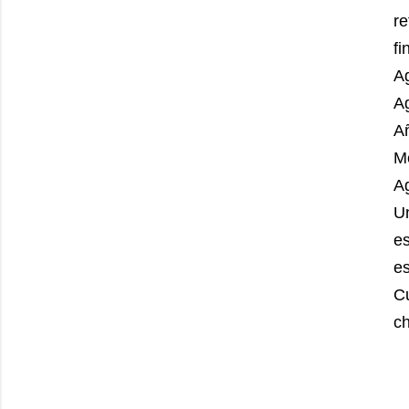
r
f
Ag
A
A
Me
A
U
es
es
Cu
ch