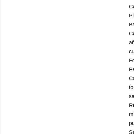
C
Pi
Ba
C
a
c
F
Pe
C
t
sa
Re
mi
pu
S