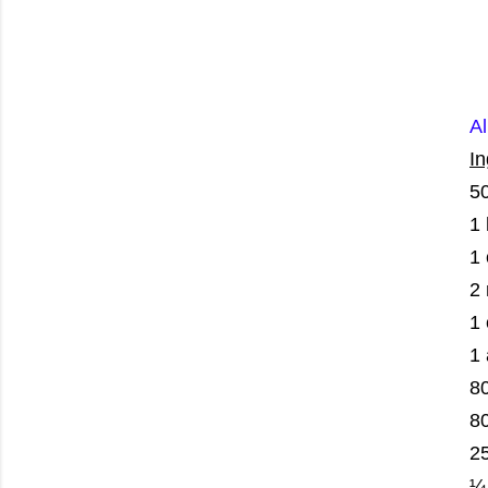
A
In
50
1
1 
2
1
1
8
8
25
¼