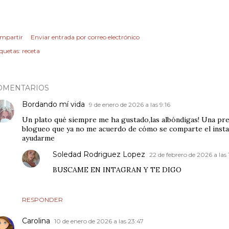
mpartir
Enviar entrada por correo electrónico
iquetas:
receta
OMENTARIOS
Bordando mí vida
9 de enero de 2026 a las 9:16
Un plato qué siempre me ha gustado,las albóndigas! Una pr
blogueo que ya no me acuerdo de cómo se comparte el inst
ayudarme
Soledad Rodriguez Lopez
22 de febrero de 2026 a las 
BUSCAME EN INTAGRAN Y TE DIGO
RESPONDER
Carolina
10 de enero de 2026 a las 23:47