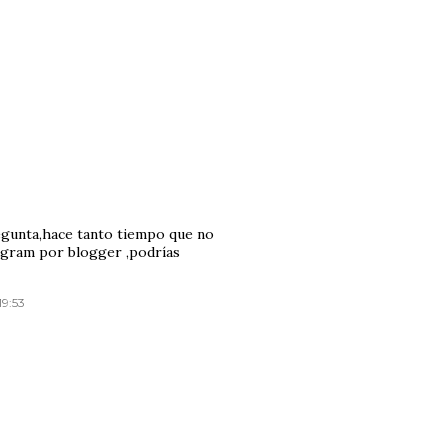
egunta,hace tanto tiempo que no
agram por blogger ,podrías
19:53