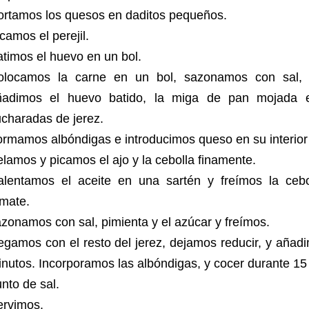
ortamos los quesos en daditos pequeños.
camos el perejil.
timos el huevo en un bol.
olocamos la carne en un bol, sazonamos con sal, pi
ñadimos el huevo batido, la miga de pan mojada e
ucharadas de jerez.
ormamos albóndigas e introducimos queso en su interio
lamos y picamos el ajo y la cebolla finamente.
alentamos el aceite en una sartén y freímos la cebo
omate.
zonamos con sal, pimienta y el azúcar y freímos.
gamos con el resto del jerez, dejamos reducir, y añad
nutos. Incorporamos las albóndigas, y cocer durante 1
nto de sal.
ervimos.