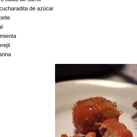
 cucharadita de azúcar
ceite
al
imienta
rejil
arina