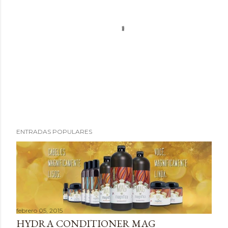
P
ENTRADAS POPULARES
u
b
l
i
c
a
febrero 05, 2015
r
HYDRA CONDITIONER MAG