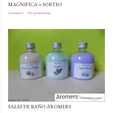
u
MAGNIFICA + SORTEO
n
c
Compartir
179 comentarios
o
m
e
n
t
a
r
i
o
mayo 12, 2016
SALES DE BAÑO AROMERS