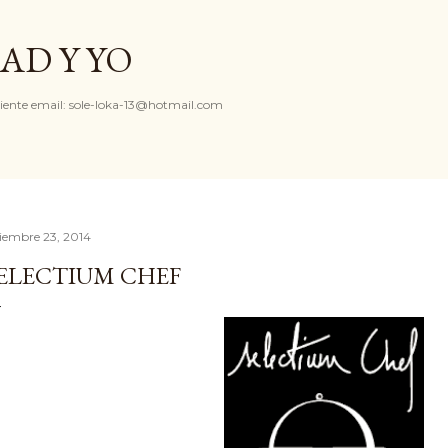
Ir al contenido principal
AD Y YO
iente email: sole-loka-13@hotmail.com
ciembre 23, 2014
ELECTIUM CHEF