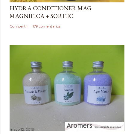
febrero 05, 2015
r
HYDRA CONDITIONER MAG
u
MAGNIFICA + SORTEO
n
c
Compartir
179 comentarios
o
m
e
n
t
a
r
i
o
mayo 12, 2016