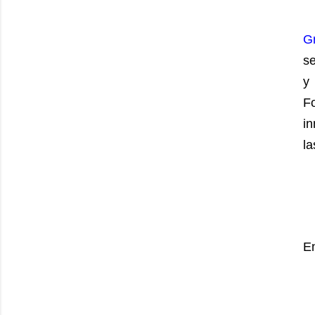
G
se
y
Fo
in
la
En