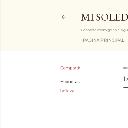
MI SOLED
Contacta conmigo en el sigu
PÁGINA PRINCIPAL
Compartir
di
L
Etiquetas
belleza