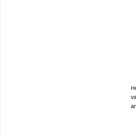
Ho
va
an