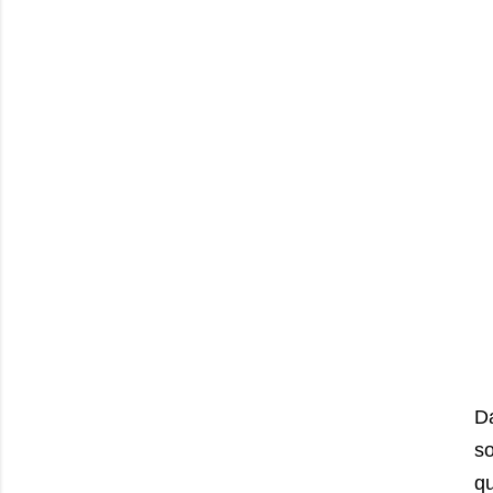
D
so
qu