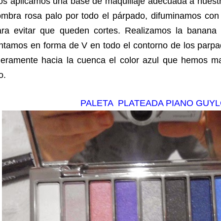
s aplicamos una base de maquillaje adecuada a nuestro
ombra rosa palo por todo el párpado, difuminamos con 
ara evitar que queden cortes.
Realizamos la banana y
intamos en forma de V en todo el contorno de los parp
igeramente hacia la cuenca el color azul que hemos m
o.
PALETA PLATEADA PIANO GUY