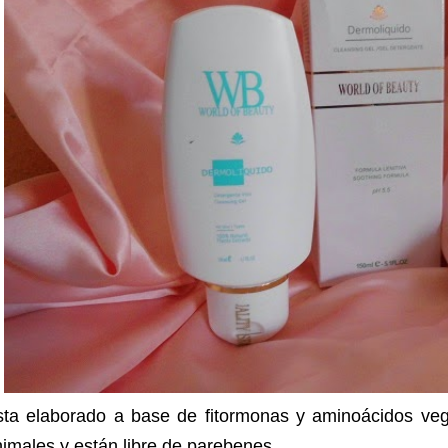
sta elaborado a base de fitormonas y aminoácidos veg
imales y están libre de parebenes
.