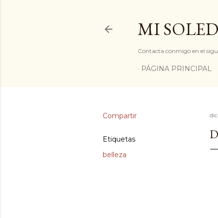
MI SOLED
Contacta conmigo en el sigu
PÁGINA PRINCIPAL
Compartir
di
D
Etiquetas
belleza