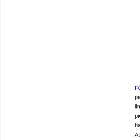
F
p
li
pi
ha
Au