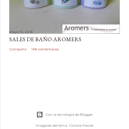
o
mayo 12, 2016
SALES DE BAÑO AROMERS
Compartir
148 comentarios
Con la tecnología de Blogger
Imágenes del tema:
Gintare Marcel