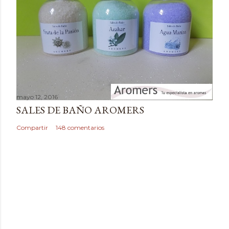
a
r
i
o
mayo 12, 2016
SALES DE BAÑO AROMERS
Compartir
148 comentarios