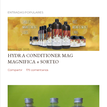
P
ENTRADAS POPULARES
u
b
l
i
c
a
febrero 05, 2015
r
HYDRA CONDITIONER MAG
u
MAGNIFICA + SORTEO
n
c
Compartir
179 comentarios
o
m
e
n
t