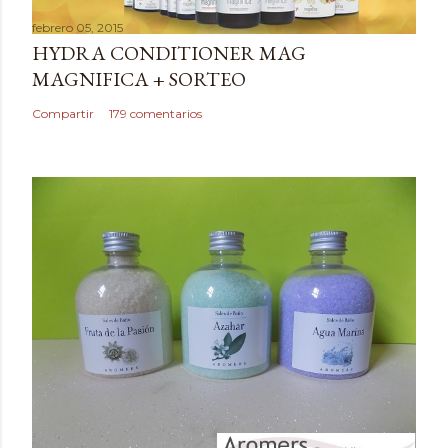
a
febrero 05, 2015
r
HYDRA CONDITIONER MAG
u
MAGNIFICA + SORTEO
n
c
Compartir
179 comentarios
o
m
e
n
t
a
r
i
o