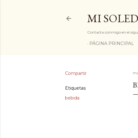
MI SOLED
Contacta conmigo en el sigu
PÁGINA PRINCIPAL
Compartir
ma
B
Etiquetas
bebida