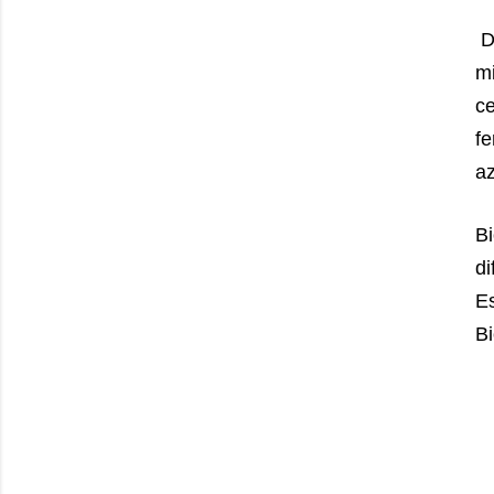
Di
mi
ce
fe
az
B
di
Es
Bi