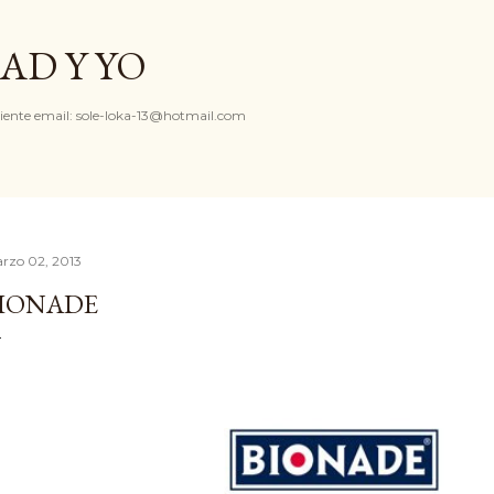
Ir al contenido principal
AD Y YO
iente email: sole-loka-13@hotmail.com
rzo 02, 2013
IONADE