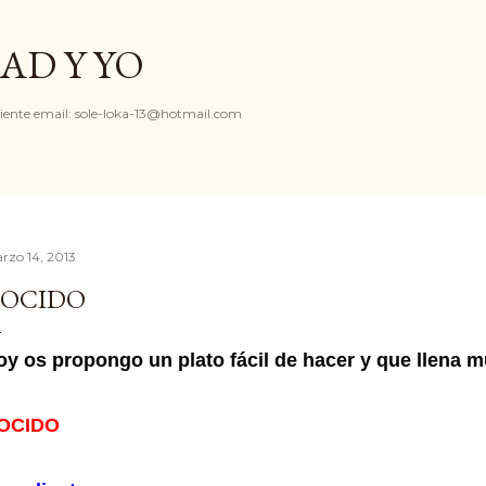
Ir al contenido principal
AD Y YO
iente email: sole-loka-13@hotmail.com
rzo 14, 2013
OCIDO
oy os propongo un plato fácil de hacer y que llena m
OCIDO