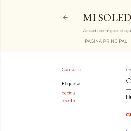
MI SOLED
Contacta conmigo en el sigu
PÁGINA PRINCIPAL
Compartir
ma
C
Etiquetas
cocina
H
receta
C