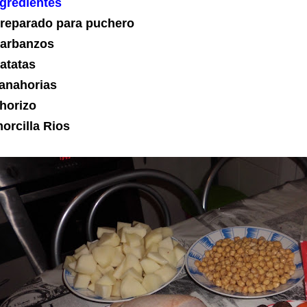
ngredientes
preparado para puchero
garbanzos
patatas
zanahorias
chorizo
orcilla Rios