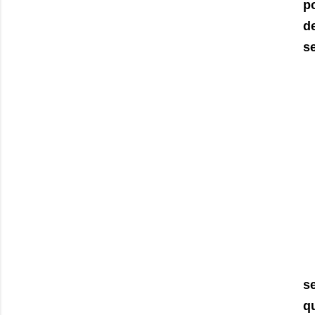
p
d
se
s
qu