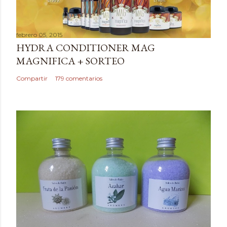
c
a
febrero 05, 2015
r
HYDRA CONDITIONER MAG
u
MAGNIFICA + SORTEO
n
c
Compartir
179 comentarios
o
m
e
n
t
a
r
i
o