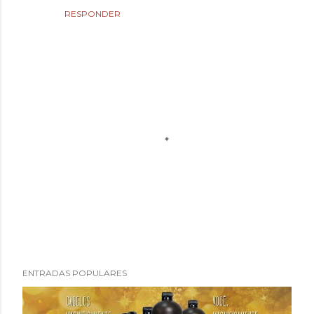
RESPONDER
P
ENTRADAS POPULARES
u
b