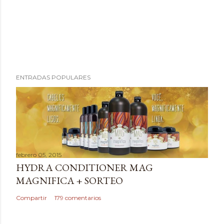
P
ENTRADAS POPULARES
u
b
l
i
c
a
febrero 05, 2015
r
HYDRA CONDITIONER MAG
u
MAGNIFICA + SORTEO
n
c
Compartir
179 comentarios
o