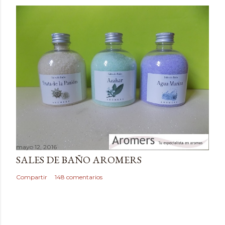
m
e
n
t
a
r
i
o
mayo 12, 2016
SALES DE BAÑO AROMERS
Compartir
148 comentarios