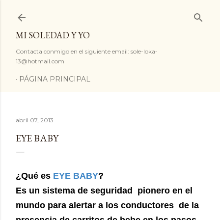
Ir al contenido principal
MI SOLEDAD Y YO
Contacta conmigo en el siguiente email: sole-loka-
13@hotmail.com
PÁGINA PRINCIPAL
abril 07, 2013
EYE BABY
¿Qué es
EYE BABY
?
Es un sistema de seguridad pionero en el
mundo para alertar a los conductores de la