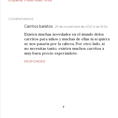
Etiquetas:
maternidad
niños
COMENTARIOS
Carritos baratos
29 de noviembre de 2021 a las 15:34
Existen muchas novedades en el mundo delos
carritos para niños y muchas de ellas ni si quiera
se nos pasaría por la cabeza. Por otro lado, si
no necesitas tanto, existen muchos carritos a
muy buen precio esperándote.
RESPONDER