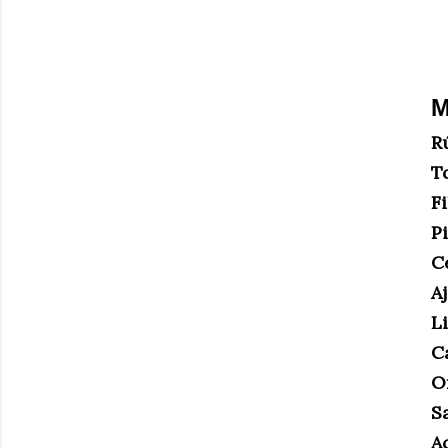
M
R
T
F
P
C
A
L
C
O
S
Ac