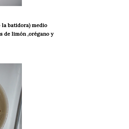
o la batidora) medio
as de limón ,orégano y