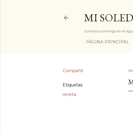
MI SOLED
Contacta conmigo en el sigu
PÁGINA PRINCIPAL
Compartir
abr
M
Etiquetas
receta