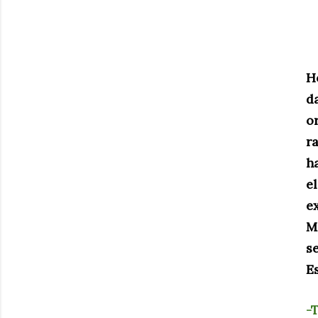
H
d
o
r
h
e
e
M
s
E
-