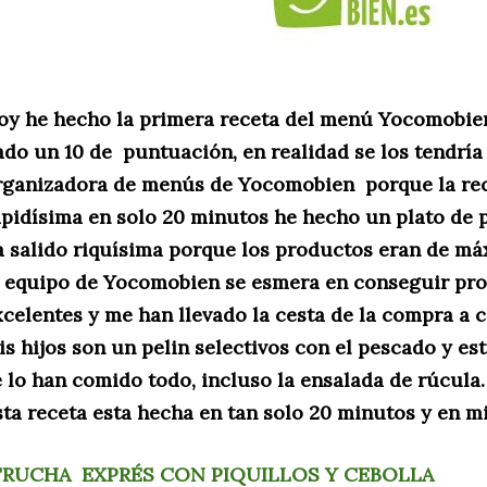
oy he hecho la primera receta del menú Yocomobien
ado un 10 de puntuación, en realidad se los tendría 
rganizadora de menús de Yocomobien porque la rece
apidísima en solo 20 minutos he hecho un plato de 
a salido riquísima porque los productos eran de má
l equipo de Yocomobien se esmera en conseguir pro
xcelentes y me han llevado la cesta de la compra a c
is hijos son un pelin selectivos con el pescado y es
e lo han comido todo, incluso la ensalada de rúcula.
sta receta esta hecha en tan solo 20 minutos y en m
TRUCHA EXPRÉS CON PIQUILLOS Y CEBOLLA