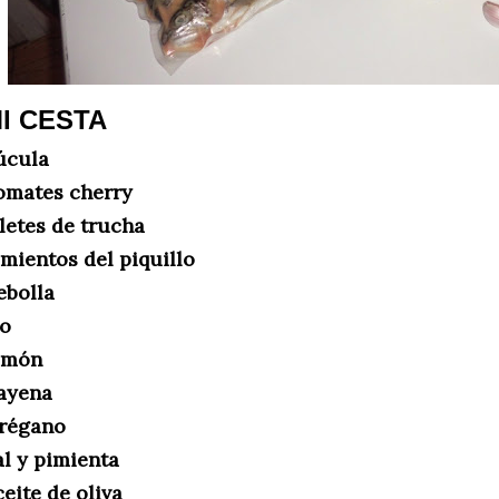
I CESTA
úcula
omates cherry
iletes de trucha
imientos del piquillo
ebolla
jo
imón
ayena
régano
al y pimienta
eite de oliva