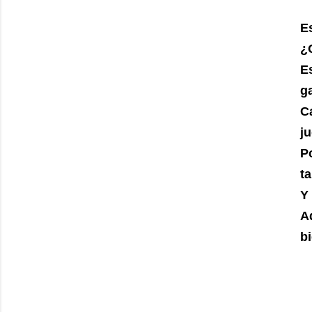
E
¿
E
g
C
ju
P
t
Y
A
b