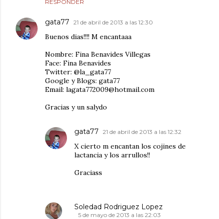
RESPONDER
gata77
21 de abril de 2013 a las 12:30
Buenos dias!!!! M encantaaa
Nombre: Fina Benavides Villegas
Face: Fina Benavides
Twitter: @la_gata77
Google y Blogs: gata77
Email: lagata772009@hotmail.com
Gracias y un salydo
gata77
21 de abril de 2013 a las 12:32
X cierto m encantan los cojines de
lactancia y los arrullos!!
Graciass
Soledad Rodriguez Lopez
5 de mayo de 2013 a las 22:03