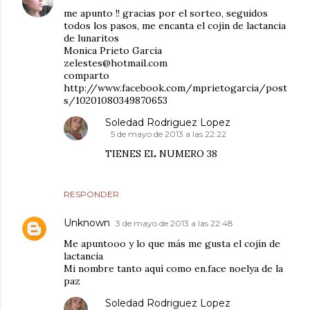
me apunto !! gracias por el sorteo, seguidos
todos los pasos, me encanta el cojin de lactancia
de lunaritos
Monica Prieto Garcia
zelestes@hotmail.com
comparto
http://www.facebook.com/mprietogarcia/post
s/10201080349870653
Soledad Rodriguez Lopez
5 de mayo de 2013 a las 22:22
TIENES EL NUMERO 38
RESPONDER
Unknown
3 de mayo de 2013 a las 22:48
Me apuntooo y lo que más me gusta el cojín de
lactancia
Mi nombre tanto aquí como en.face noelya de la
paz
Soledad Rodriguez Lopez