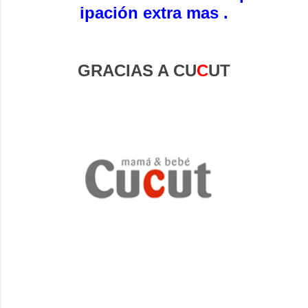
ipación extra mas .
GRACIAS A
CU
C
UT