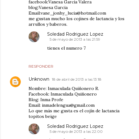
facebook:Vanesa Garcia Valera
blog:Vanesa Garcia
Email:vane_jonhy_lucia@hotmail.com
me gustan mucho los cojines de lactancia y los
arrullos y baberos.
Soledad Rodriguez Lopez
5 de mayo de 2013 a las 21:59
tienes el numero 7
RESPONDER
Unknown
18 de abril de 2013 a las 13:18
Nombre: Inmaculada Quiñonero R.
Facebook: Inmaculada Quiñonero
Blog: Inma Profe
Email: inmadelengua@gmail.com
Lo que más me gusta es el cojín de lactancia
topitos beige
Soledad Rodriguez Lopez
5 de mayo de 2013 a las 22:00