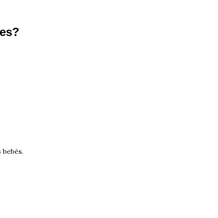
bes?
s bebés.