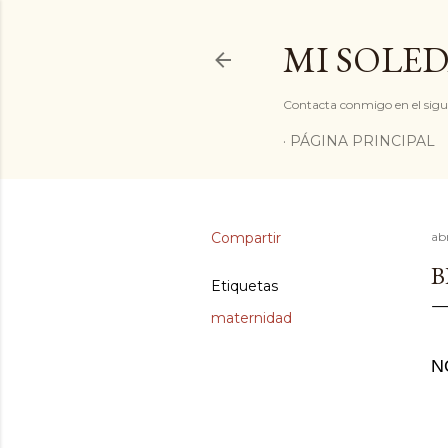
MI SOLED
Contacta conmigo en el sigu
PÁGINA PRINCIPAL
Compartir
abr
B
Etiquetas
maternidad
N