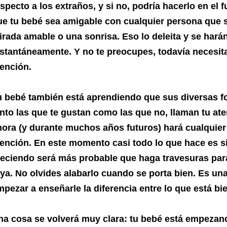
specto a los extraños, y si no, podría hacerlo en el 
ue tu bebé sea amigable con cualquier persona que 
irada amable o una sonrisa. Eso lo deleita y se har
nstantáneamente. Y no te preocupes, todavía necesit
tención.
u bebé también está aprendiendo que sus diversas 
anto las que te gustan como las que no, llaman tu at
hora (y durante muchos años futuros) hará cualquier 
tención. En este momento casi todo lo que hace es si
reciendo será más probable que haga travesuras par
uya. No olvides alabarlo cuando se porta bien. Es un
pezar a enseñarle la diferencia entre lo que está bi
na cosa se volverá muy clara: tu bebé está empezand