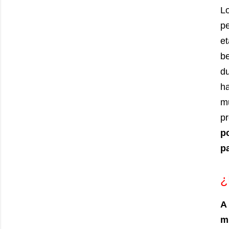
Lo
pe
et
be
du
ha
mu
p
p
p
¿
A
m