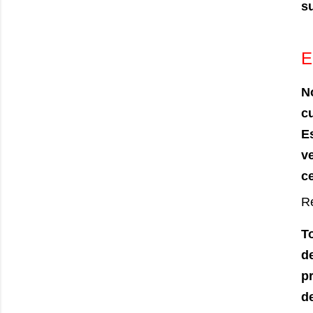
s
E
N
c
E
v
c
Re
T
d
p
d