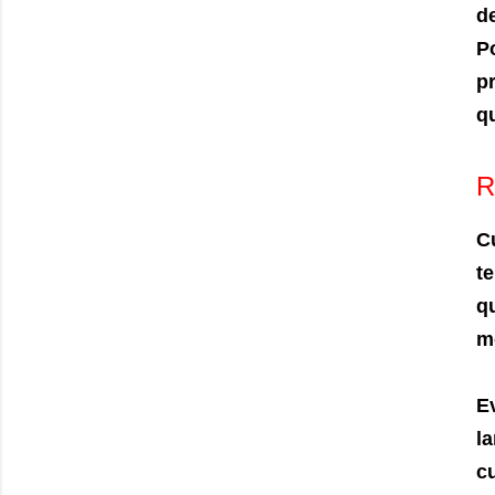
d
P
p
qu
R
C
t
q
m
E
l
cu