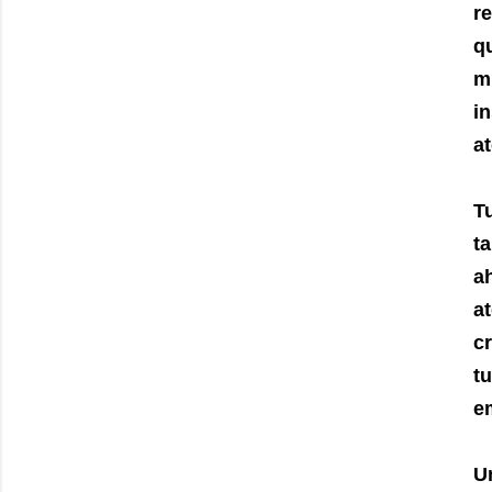
re
q
m
i
a
T
t
a
a
c
t
em
U