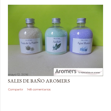
m
e
n
t
a
r
i
o
mayo 12, 2016
SALES DE BAÑO AROMERS
Compartir
148 comentarios