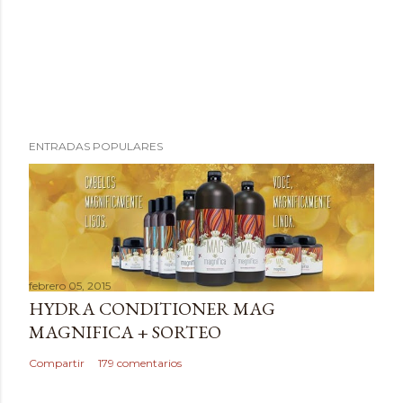
P
ENTRADAS POPULARES
u
b
l
i
c
a
febrero 05, 2015
r
HYDRA CONDITIONER MAG
u
MAGNIFICA + SORTEO
n
c
Compartir
179 comentarios
o