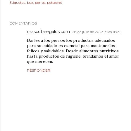
Etiquetas:
box
perros
petsecret
COMENTARIOS
mascotaregalos.com
28 de julio de 2023 a las 11:09
Darles a los perros los productos adecuados
para su cuidado es esencial para mantenerlos
felices y saludables. Desde alimentos nutritivos
hasta productos de higiene, brindamos el amor
que merecen.
RESPONDER