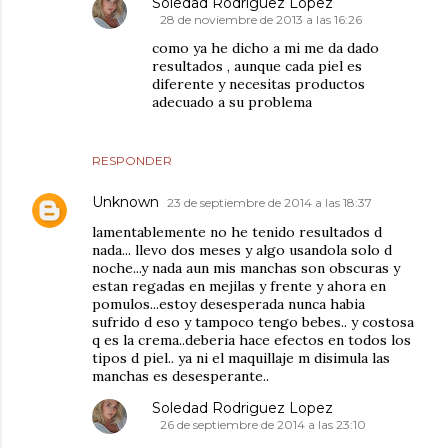
Soledad Rodriguez Lopez
28 de noviembre de 2013 a las 16:26
como ya he dicho a mi me da dado
resultados , aunque cada piel es
diferente y necesitas productos
adecuado a su problema
RESPONDER
Unknown
23 de septiembre de 2014 a las 18:37
lamentablemente no he tenido resultados d
nada... llevo dos meses y algo usandola solo d
noche...y nada aun mis manchas son obscuras y
estan regadas en mejilas y frente y ahora en
pomulos...estoy desesperada nunca habia
sufrido d eso y tampoco tengo bebes.. y costosa
q es la crema..deberia hace efectos en todos los
tipos d piel.. ya ni el maquillaje m disimula las
manchas es desesperante..
Soledad Rodriguez Lopez
26 de septiembre de 2014 a las 23:10