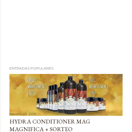
P
ENTRADAS POPULARES
u
b
l
i
c
a
febrero 05, 2015
r
HYDRA CONDITIONER MAG
u
MAGNIFICA + SORTEO
n