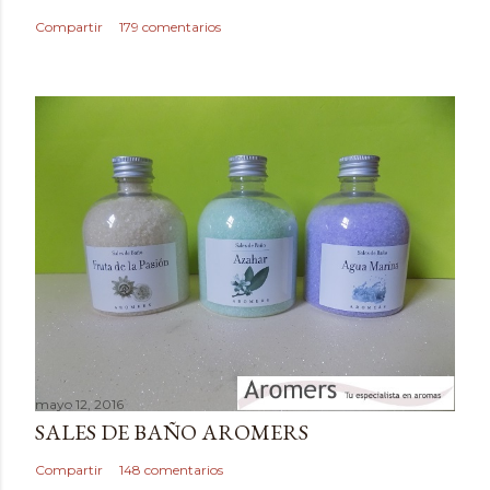
c
Compartir
179 comentarios
o
m
e
n
t
a
r
i
o
mayo 12, 2016
SALES DE BAÑO AROMERS
Compartir
148 comentarios