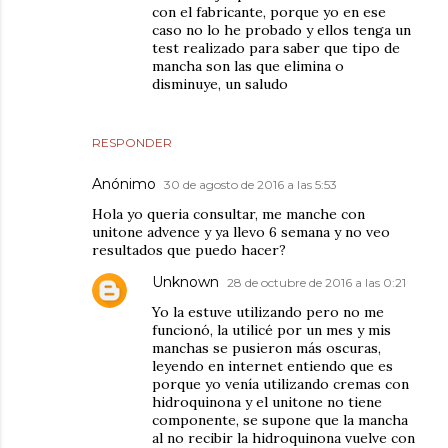
con el fabricante, porque yo en ese
caso no lo he probado y ellos tenga un
test realizado para saber que tipo de
mancha son las que elimina o
disminuye, un saludo
RESPONDER
Anónimo
30 de agosto de 2016 a las 5:53
Hola yo queria consultar, me manche con
unitone advence y ya llevo 6 semana y no veo
resultados que puedo hacer?
Unknown
28 de octubre de 2016 a las 0:21
Yo la estuve utilizando pero no me
funcionó, la utilicé por un mes y mis
manchas se pusieron más oscuras,
leyendo en internet entiendo que es
porque yo venía utilizando cremas con
hidroquinona y el unitone no tiene
componente, se supone que la mancha
al no recibir la hidroquinona vuelve con