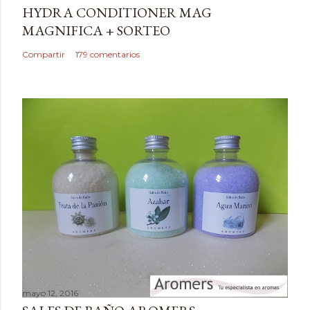
r
HYDRA CONDITIONER MAG
u
MAGNIFICA + SORTEO
n
c
Compartir
179 comentarios
o
m
e
n
t
a
r
i
o
mayo 12, 2016