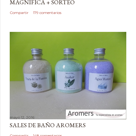
MAGNIFICA + SORTEO
n
c
Compartir
179 comentarios
o
m
e
n
t
a
r
i
o
mayo 12, 2016
SALES DE BAÑO AROMERS
Compartir
148 comentarios