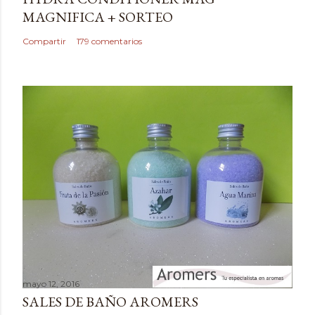
u
MAGNIFICA + SORTEO
n
c
Compartir
179 comentarios
o
m
e
n
t
a
r
i
o
mayo 12, 2016
SALES DE BAÑO AROMERS