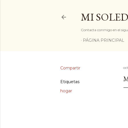
MI SOLED
Contacta conmigo en el sigu
PÁGINA PRINCIPAL
Compartir
oc
M
Etiquetas
hogar