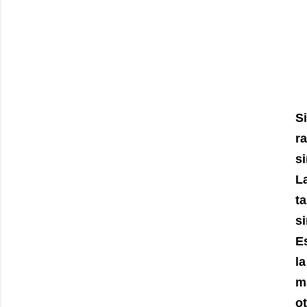
S
r
si
L
t
si
E
l
m
ot