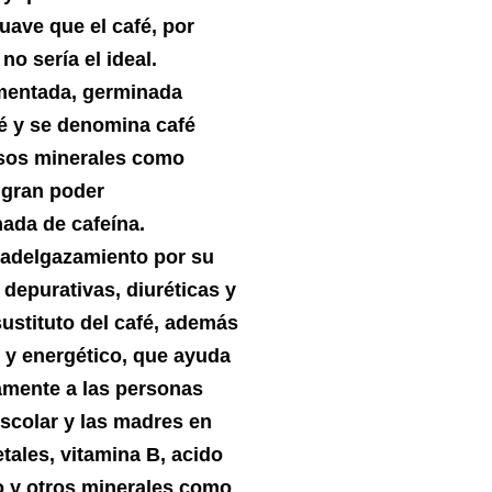
uave que el café, por
o sería el ideal.
rmentada, germinada
fé y se denomina café
osos minerales como
n gran poder
nada de cafeína.
 adelgazamiento por su
depurativas, diuréticas y
ustituto del café, además
o y energético, que ayuda
vamente a las personas
scolar y las madres en
tales, vitamina B, acido
co y otros minerales como