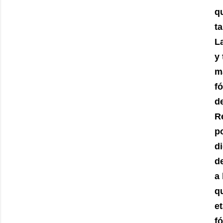
q
t
L
y
m
fó
d
R
p
d
d
a
q
e
f