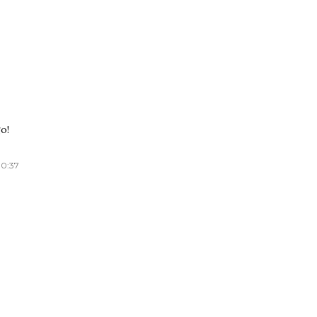
o!
 0:37