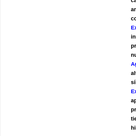
c
an
c
E
i
p
nu
A
a
sí
E
a
p
t
hi