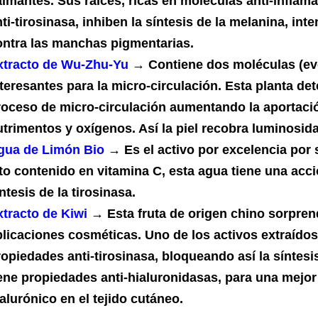
almantes. Sus raíces, ricas en moléculas anti-inflama
ti-tirosinasa, inhiben la síntesis de la melanina, int
ontra las manchas pigmentarias.
xtracto de Wu-Zhu-Yu
→ Contiene dos moléculas (ev
nteresantes para la micro-circulación. Esta planta de
roceso de micro-circulación aumentando la aportació
trimentos y oxígenos. Así la piel recobra luminosidad
gua de Limón Bio
→ Es el activo por excelencia por 
lto contenido en vitamina C, esta agua tiene una acci
ntesis de la tirosinasa.
xtracto de Kiwi
→ Esta fruta de origen chino sorpre
plicaciones cosméticas. Uno de los activos extraídos
ropiedades anti-tirosinasa, bloqueando así la síntes
iene propiedades anti-hialuronidasas, para una mejor 
alurónico en el tejido cutáneo.