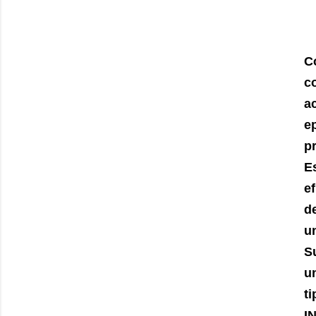
C
c
a
e
pr
E
e
d
un
Su
u
ti
I