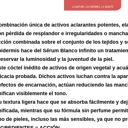
ombinación única de activos aclarantes potentes, ela
on pérdida de resplandor e irregularidades o mancha
cción combinada sobre el conjunto de los tejidos y so
pidermis hace del Sérum Blanco Infinito un tratamien
eservar la luminosidad y la juventud de la piel.
ste cóctel inédito de activos de origen vegetal y acu
ficacia probada. Dichos activos luchan contra la apar
efectos de encarnación, actúan reduciendo las manc
ifican visiblemente el tono.
 textura ligera hace que se absorba fácilmente y dej
nificada, mientras que su fórmula sin perfume permi
po de pieles, incluso las más sensibles, ya que no pr
NGREDIENTES = ACCIÓN