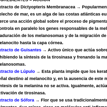
xtracto de Dictyopteris Membranacea → Popularme
elecho de mar, es un alga de las costas atlánticas e
jerce una acción global sobre el proceso de pigmenta
ontrola en paralelo los genes responsables de la mel
aduración de los melanosomas y de la migración de 
elanocito hasta la capa córnea.
xtracto de Guisantes
→ Activo único que actúa sobre
hibiendo la síntesis de la tirosinasa y frenando la m
elanosomas.
xtracto de Lúpulo
→ Esta planta impide que los kerat
eñal destino al melanocito y, en la ausencia de este 
ntesis de la melanina no se activa. Igualmente, actúa
tivación de tirosinasa.
xtracto de Sófora
→ Flor que se usa tradicionalment