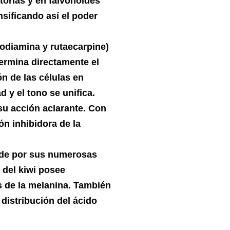
torias y en falvonoides
ensificando así el poder
odiamina y rutaecarpine)
termina directamente el
n de las células en
 y el tono se unifica.
su acción aclarante. Con
ón inhibidora de la
nde por sus numerosas
 del kiwi posee
is de la melanina. También
distribución del ácido