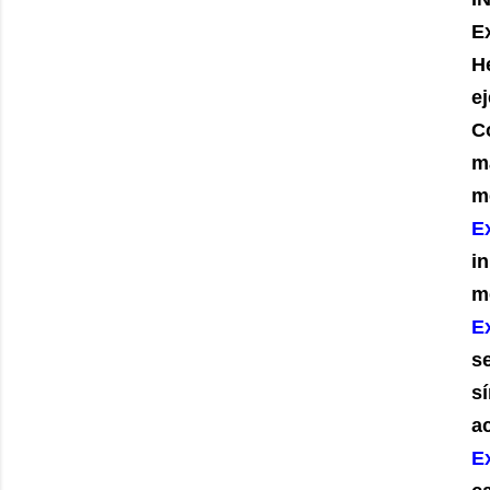
E
H
e
C
m
m
E
in
m
E
s
sí
ac
E